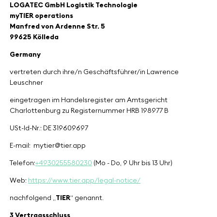
LOGATEC GmbH Logistik Technologie
myTIER operations
Manfred von Ardenne Str. 5
99625 Kölleda
Germany
vertreten durch ihre/n Geschäftsführer/in Lawrence
Leuschner
eingetragen im Handelsregister am Amtsgericht
Charlottenburg zu Registernummer HRB 198977 B
USt-Id-Nr.: DE 319609697
E-mail:
mytier@tier.app
Telefon:
+4930255580230
(Mo - Do, 9 Uhr bis 13 Uhr)
Web:
https://www.tier.app/legal-notice/
nachfolgend „
TIER
“ genannt.
3 Vertragsschluss