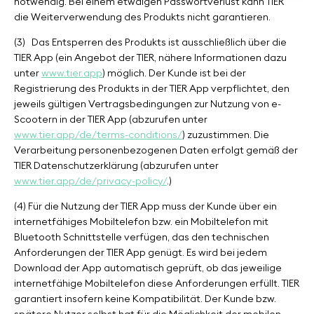
notwendig. Bei einem etwaigen Passwortverlust kann TIER
die Weiterverwendung des Produkts nicht garantieren.
(3)
Das Entsperren des Produkts ist ausschließlich über die
TIER App (ein Angebot der TIER, nähere Informationen dazu
unter
www.tier.app
) möglich. Der Kunde ist bei der
Registrierung des Produkts in der TIER App verpflichtet, den
jeweils gültigen Vertragsbedingungen zur Nutzung von e-
Scootern in der TIER App (abzurufen unter
www.tier.app/de/terms-conditions/
) zuzustimmen. Die
Verarbeitung personenbezogenen Daten erfolgt gemäß der
TIER Datenschutzerklärung (abzurufen unter
www.tier.app/de/privacy-policy/
.)
(4) Für die Nutzung der TIER App muss der Kunde über ein
internetfähiges Mobiltelefon bzw. ein Mobiltelefon mit
Bluetooth Schnittstelle verfügen, das den technischen
Anforderungen der TIER App genügt. Es wird bei jedem
Download der App automatisch geprüft, ob das jeweilige
internetfähige Mobiltelefon diese Anforderungen erfüllt. TIER
garantiert insofern keine Kompatibilität. Der Kunde bzw.