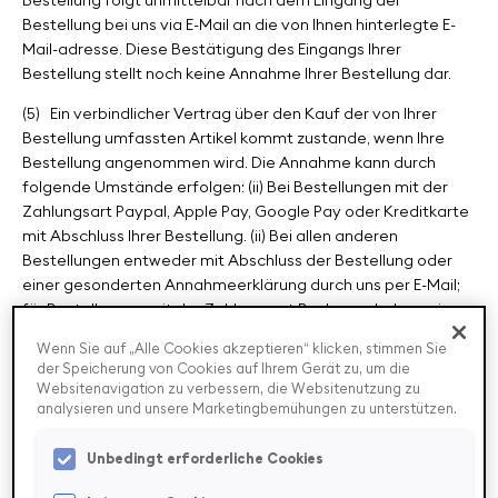
Bestellung folgt unmittelbar nach dem Eingang der
Bestellung bei uns via E-Mail an die von Ihnen hinterlegte E-
Mail-adresse. Diese Bestätigung des Eingangs Ihrer
Bestellung stellt noch keine Annahme Ihrer Bestellung dar.
(5)
Ein verbindlicher Vertrag über den Kauf der von Ihrer
Bestellung umfassten Artikel kommt zustande, wenn Ihre
Bestellung angenommen wird. Die Annahme kann durch
folgende Umstände erfolgen: (ii) Bei Bestellungen mit der
Zahlungsart Paypal, Apple Pay, Google Pay oder Kreditkarte
mit Abschluss Ihrer Bestellung. (ii) Bei allen anderen
Bestellungen entweder mit Abschluss der Bestellung oder
einer gesonderten Annahmeerklärung durch uns per E-Mail;
für Bestellungen mit der Zahlungsart Rechnung haben wir
unseren Finanzdienstleister Klarna eingebunden.
Wenn Sie auf „Alle Cookies akzeptieren“ klicken, stimmen Sie
der Speicherung von Cookies auf Ihrem Gerät zu, um die
(6)
Diese Allgemeinen Vertragsbedingungen und die übrigen
Websitenavigation zu verbessern, die Websitenutzung zu
Vertragsbestimmungen (insbesondere
analysieren und unsere Marketingbemühungen zu unterstützen.
Leistungsbeschreibungen) werden in ihrer jeweils aktuellen
Fassung auf der Webseite www.mytier.app zur Ansicht und
Unbedingt erforderliche Cookies
zum Download bereitgehalten. TIER wird dem Kunden diese
auch auf Anfrage in Textform übermitteln.