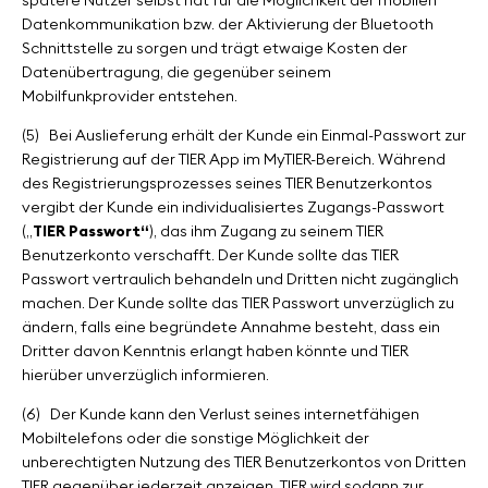
spätere Nutzer selbst hat für die Möglichkeit der mobilen
Datenkommunikation bzw. der Aktivierung der Bluetooth
Schnittstelle zu sorgen und trägt etwaige Kosten der
Datenübertragung, die gegenüber seinem
Mobilfunkprovider entstehen.
(5)
Bei Auslieferung erhält der Kunde ein Einmal-Passwort zur
Registrierung auf der TIER App im MyTIER-Bereich. Während
des Registrierungsprozesses seines TIER Benutzerkontos
vergibt der Kunde ein individualisiertes Zugangs-Passwort
(„
TIER Passwort“
), das ihm Zugang zu seinem TIER
Benutzerkonto verschafft. Der Kunde sollte das TIER
Passwort vertraulich behandeln und Dritten nicht zugänglich
machen. Der Kunde sollte das TIER Passwort unverzüglich zu
ändern, falls eine begründete Annahme besteht, dass ein
Dritter davon Kenntnis erlangt haben könnte und TIER
hierüber unverzüglich informieren.
(6)
Der Kunde kann den Verlust seines internetfähigen
Mobiltelefons oder die sonstige Möglichkeit der
unberechtigten Nutzung des TIER Benutzerkontos von Dritten
TIER gegenüber jederzeit anzeigen. TIER wird sodann zur