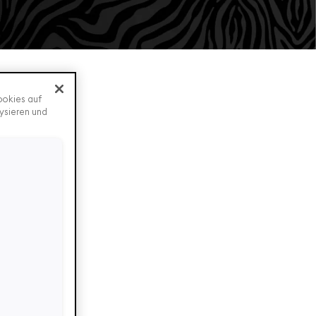
ookies auf
ysieren und
 GO
 Helm
 Lenkertasche