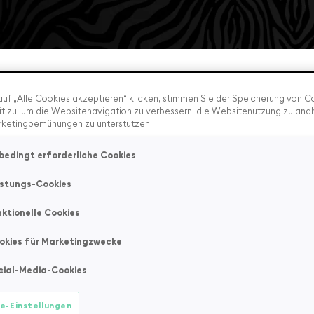
uf „Alle Cookies akzeptieren“ klicken, stimmen Sie der Speicherung von C
t zu, um die Websitenavigation zu verbessern, die Websitenutzung zu anal
rketingbemühungen zu unterstützen.
bedingt erforderliche Cookies
istungs-Cookies
AGB
myTIER
nktionelle Cookies
Datenschutzerklärung
myTIER
okies für Marketingzwecke
Impressum
myTIER
cial-Media-Cookies
e-Einstellungen