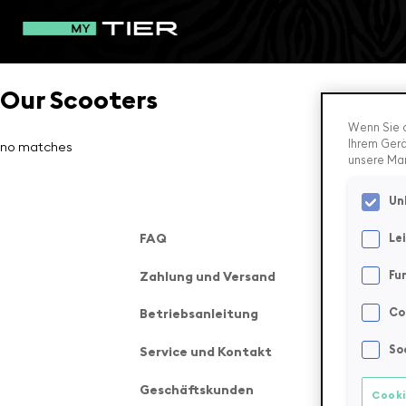
Our Scooters
Wenn Sie a
Ihrem Gerä
no matches
unsere Ma
Un
Le
FAQ
Fu
Zahlung und Versand
Co
Betriebsanleitung
So
Service und Kontakt
Geschäftskunden
Cooki